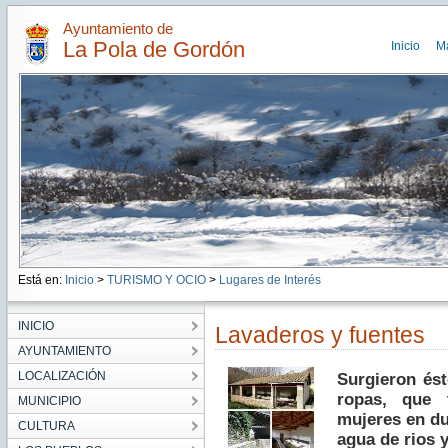
Ayuntamiento de
La Pola de Gordón
Inicio
M
Está en:
Inicio
>
TURISMO Y OCIO
>
Lugares de Interés
INICIO
Lavaderos y fuentes
AYUNTAMIENTO
LOCALIZACIÓN
Surgieron ést
ropas, que t
MUNICIPIO
mujeres en du
CULTURA
agua de rios y