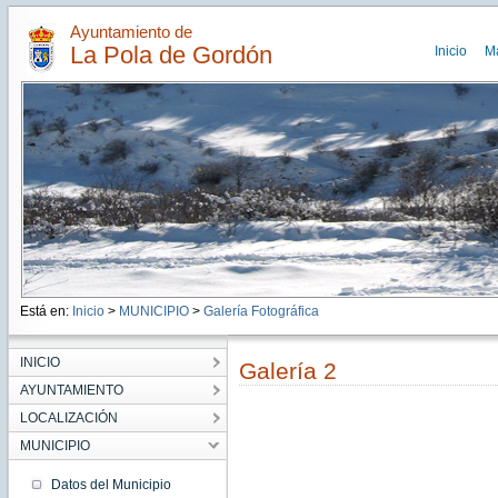
Ayuntamiento de
La Pola de Gordón
Inicio
M
Está en:
Inicio
>
MUNICIPIO
>
Galería Fotográfica
INICIO
Galería 2
AYUNTAMIENTO
LOCALIZACIÓN
MUNICIPIO
Datos del Municipio