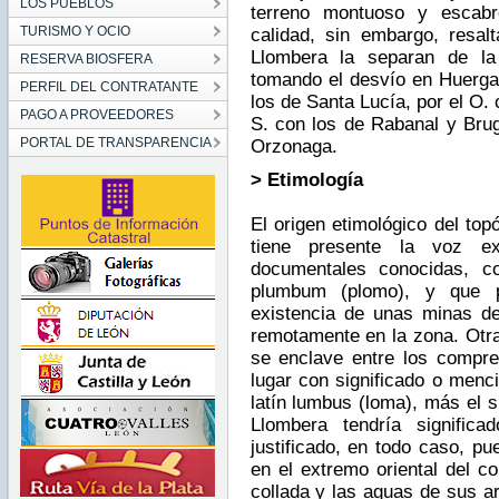
LOS PUEBLOS
terreno montuoso y escab
TURISMO Y OCIO
calidad, sin embargo, resal
Llombera la separan de la
RESERVA BIOSFERA
tomando el desvío en Huergas
PERFIL DEL CONTRATANTE
los de Santa Lucía, por el O.
PAGO A PROVEEDORES
S. con los de Rabanal y Brug
PORTAL DE TRANSPARENCIA
Orzonaga.
> Etimología
El origen etimológico del top
tiene presente la voz ex
documentales conocidas, c
plumbum (plomo), y que pu
existencia de unas minas de
remotamente en la zona. Otra
se enclave entre los compr
lugar con significado o menci
latín lumbus (loma), más el su
Llombera tendría significa
justificado, en todo caso, pu
en el extremo oriental del co
collada y las aguas de sus a