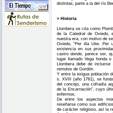
distintas, parte a la del río Be
> Historia
Llombera se cita como Plombe
de la Catedral de Oviedo, e
nuestra era, con motivo de se
Oviedo, “Per illa Uite. Per 
existencia en sus proximid
castro donde, parece ser, q
lugar llamado Vega honda o
Llombera debe de incluirse
remotos de Gordón.
Y entre la exigua población d
s. XVIII (año 1761), se funda
del concejo, una cofradía a
de la Encarnación”, cuyo últi
enfermos.
De entre los aspectos mo
reseñarse como sus edificios
de carácter religioso, así la 