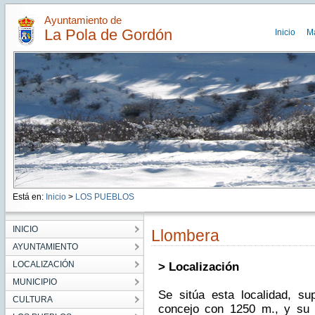
Ayuntamiento de
La Pola de Gordón
Inicio
M
Está en:
Inicio
>
LOS PUEBLOS
INICIO
Llombera
AYUNTAMIENTO
LOCALIZACIÓN
> Localización
MUNICIPIO
Se sitúa esta localidad, su
CULTURA
concejo con 1250 m., y su