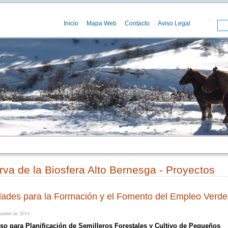
Inicio
Mapa Web
Contacto
Aviso Legal
va de la Biosfera Alto Bernesga - Proyectos
dades para la Formación y el Fomento del Empleo Verde
iembre de 2014
so para Planificación de Semilleros Forestales y Cultivo de Pequeños