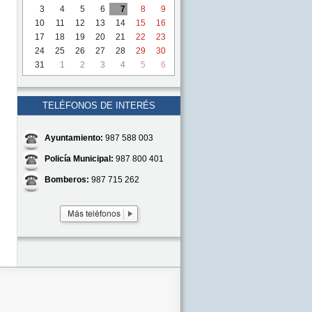
3
4
5
6
7
8
9
10
11
12
13
14
15
16
17
18
19
20
21
22
23
24
25
26
27
28
29
30
31
1
2
3
4
5
6
TELÉFONOS DE INTERÉS
Ayuntamiento:
987 588 003
Policía Municipal:
987 800 401
Bomberos:
987 715 262