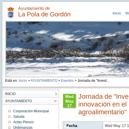
Ayuntamiento de
La Pola de Gordón
Inicio
M
Está en:
Inicio
>
AYUNTAMIENTO
>
Eventos
> Jornada de "Invest...
INICIO
Jornada de "Inves
Wed
May
AYUNTAMIENTO
innovación en el
17
10:00:00
agroalimentario"
Corporación Municipal
CEST
Saluda
2017
Actas Plenos
Wed
Fecha
Wed May 17 1
May 17
Ordenanzas