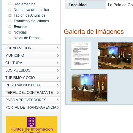
10:00:00
Reglamentos
Localidad
La Pola de Gor
CEST
2017
Normativa urbanística
Wed
Tablón de Anuncios
May 17
10:00:00
Trámites y Solicitudes
CEST
2017
Eventos
Galería de Imágenes
Noticias
Notas de Prensa
LOCALIZACIÓN
MUNICIPIO
CULTURA
LOS PUEBLOS
TURISMO Y OCIO
RESERVA BIOSFERA
PERFIL DEL CONTRATANTE
PAGO A PROVEEDORES
PORTAL DE TRANSPARENCIA