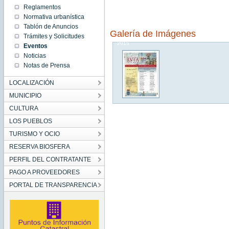
23:39:00
Reglamentos
CEST
2015
Normativa urbanística
Fri Oct
Tablón de Anuncios
02
Galería de Imágenes
23:39:00
Trámites y Solicitudes
CEST
2015
Eventos
Noticias
Notas de Prensa
LOCALIZACIÓN
MUNICIPIO
CULTURA
LOS PUEBLOS
TURISMO Y OCIO
RESERVA BIOSFERA
PERFIL DEL CONTRATANTE
PAGO A PROVEEDORES
PORTAL DE TRANSPARENCIA