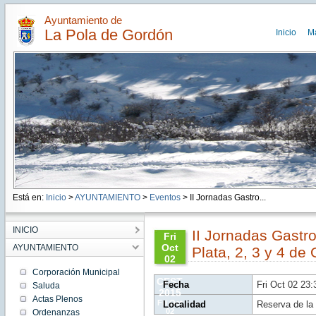
Ayuntamiento de
La Pola de Gordón
Inicio
M
Está en:
Inicio
>
AYUNTAMIENTO
>
Eventos
> II Jornadas Gastro...
INICIO
II Jornadas Gastro
Fri
Oct
AYUNTAMIENTO
Plata, 2, 3 y 4 de
02
23:39:00
Corporación Municipal
CEST
Fecha
Fri Oct 02 23
Saluda
2015
Actas Plenos
Fri Oct
Localidad
Reserva de la 
02
Ordenanzas